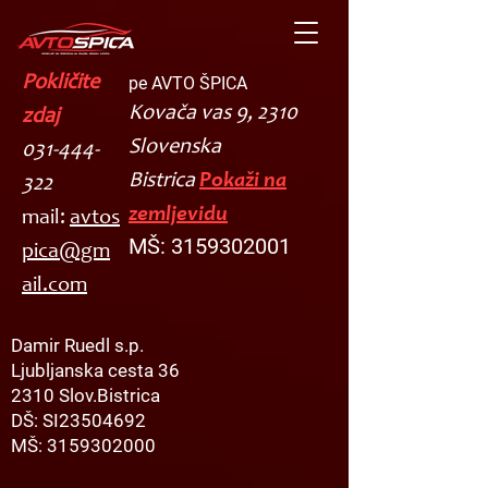
Pokličite
pe AVTO ŠPICA
Kovača vas 9, 2310
zdaj
Slovenska
031-444-
Bistrica
Pokaži na
322
zemljevidu
mail:
avtos
MŠ:
3159302001
pica@gm
ail.com
Damir Ruedl s.p.
Ljubljanska cesta 36
2310 Slov.Bistrica
DŠ: SI23504692
MŠ: 3159302000